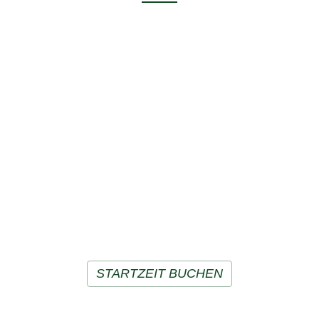
Praktisch jederzeit bereit...
… ist unser integriertes Buchungssystem für
Ihre nächste Startzeit. Reservieren Sie schnell
und bequem Ihren persönlichen Startzeiten-
Wunsch. Jederzeit. Wie praktisch!
STARTZEIT BUCHEN