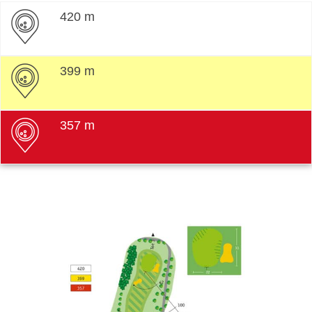
420 m
399 m
357 m