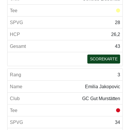
28
26,2
43
SCOREKARTE
3
Emilia Jakopovic
GC Gut Murstätten
34