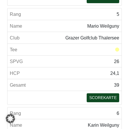
5
Mario Weilguny
Grazer Golfclub Thalersee
26
24,1
39
SCOREKARTE
6
Karin Weilguny